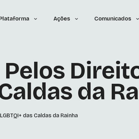
 Plataforma
Ações
Comunicados
 Pelos Direi
Caldas da R
s LGBTQI+ das Caldas da Rainha