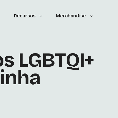
Recursos
Merchandise
tos LGBTQI+
ainha